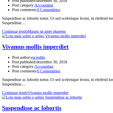
Post published:
dezembro 30, 2018
Post category:
Accounting
Post comments:
0 Comentários
Suspendisse ac lobortis tortor. Ut sed scelerisque lectus, in eleifend 
Suspendisse…
Continuar lendo
Mauris sit amet pharetra
Vivamus mollis imperdiet
Post author:
escredito
Post published:
dezembro 30, 2018
Post category:
Accounting
Post comments:
0 Comentários
Suspendisse ac lobortis tortor. Ut sed scelerisque lectus, in eleifend 
Suspendisse…
Continuar lendo
Vivamus mollis imperdiet
Suspendisse ac lobortis