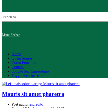
Menu
Fechar
Home
Quem Somos
Como Funciona
Contato
Solicite Seu Empréstimo
Toggle website search
Mauris sit amet pharetra
Post author:
escredito